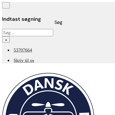
Indtast søgning
Søg
Søg
×
53707664
Skriv til os