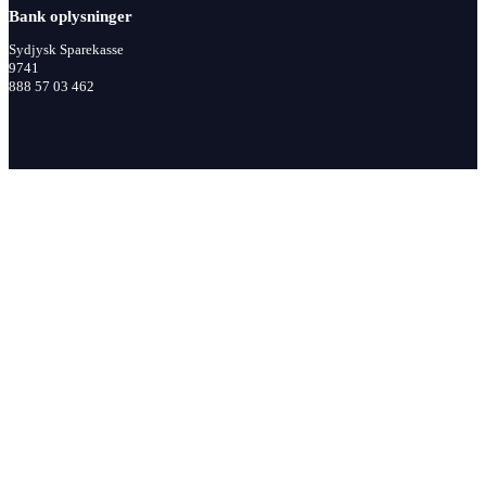
Bank oplysninger
Sydjysk Sparekasse
9741
888 57 03 462