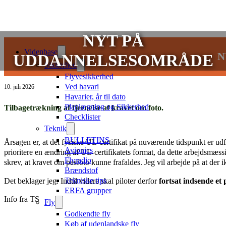
NYT PÅ
Videnbase
N
UDDANNELSESOMRÅDE
Sikkerhed
Flyvesikkerhed
Ved havari
10. juli 2026
Havarier, år til dato
Planlægning og Sikkerhed
Tilbagetrækning af fjernelse af kravet om foto.
Checklister
Teknik
BULLETINS
Årsagen er, at det fysiske UL-certifikat på nuværende tidspunkt er u
Avionics
prioritere en ændring af UL-certifikatets format, da dette arbejdsmæss
Flyradio
skrev, at kravet om pasfoto kunne frafaldes. Jeg vil arbejde på at der ik
Brændstof
Tekniske tips
Det beklager jeg. Indtil videre skal piloter derfor
fortsat indsende et 
ERFA grupper
Info fra TS
Fly
Godkendte fly
Køb af udenlandske fly