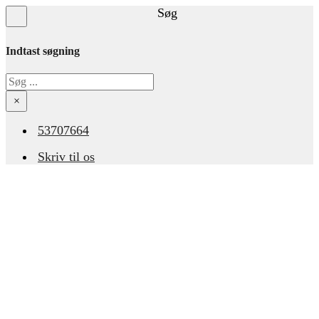
Søg
Indtast søgning
Søg
×
53707664
Skriv til os