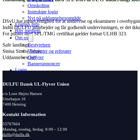
Omskoling
Instruktør login
Nyt på uddannelsesområde
DSvU har mistet rettighed for at undervise og eksaminere i overbygni
English Info
Indtil DULFU udarbejder og får godkendt undervisningen, er det ikke 
Bliv medlem
For piloter med SPL/TMG certifikat gælder fortsat ULHB 323.
Om os
Safe landings
Bestyrelsen
Sinisa Simba Terzic
Vedtægter og referater
Uddannelseschef
Gebyrer
Bannerannoncer
Login
DULFU Dansk UL-Flyver Union
c/o Lone Højris Hansen
Urnehøjen 16
7400 Herning
Kontakt Information
53707664
Mandag, onsdag, fredag: 8:00 – 12:00
dulfu@dulfu.dk