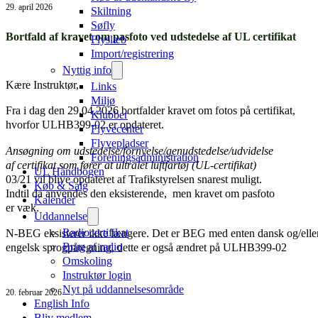
29. april 2026
Skiltning
Søfly
Bortfald af kravet om pasfoto ved udstedelse af UL certifikat
Flyslæb
Import/registrering
Nyttig info
Kære Instruktør,
Links
Miljø
Fra i dag den 29.04.2026 bortfalder kravet om fotos på certifikat,
Klubber
hvorfor ULHB399-02 er opdateret.
Flyvecenter
Flyvepladser
Ansøgning om udstedelse/fornyelse/genudstedelse/udvidelse
Foreningsadministration
af certifikat som fører at ultralet luftfartøj (UL-certifikat)
UL Håndbogen
03/21 vil blive opdateret af Trafikstyrelsen snarest muligt.
Køb & Salg
Indtil da anvendes den eksisterende, men kravet om pasfoto
Kalender
er væk.
Uddannelse
Radiocertifikat
N-BEG eksisterer ikke længere. Det er BEG med enten dansk og/elle
Brug af radio
engelsk sprogpåtegning, dette er også ændret på ULHB399-02
Omskoling
Instruktør login
Nyt på uddannelsesområde
20. februar 2026
English Info
Bliv medlem