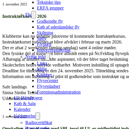
Tekniske tips
3. november 2025
ERFA grupper
Fly
Instruktørkursus 2026
Godkendte fly
Køb af udenlandske fly
Skiltning
Klubberne kan nu indstille pilot/erne til kommende Instruktørkursus.
Søfly
Instruktørkurset forventes at blive afviklet i februar og marts 2026.
Flyslæb
Der er afsat 2 weekender (lørdag-søndag) samt 4 online møder.
Import/registrering
Den fysiske del af kurset vil blive afholdt enten på Nr.Felding flyvep
Nyttig info
Afhængig af antallet tilmeldte aspiranter, vil der blive taget beslut
Links
Skolechefen bedes udfylde vedhæftet Motiveret indstilling til optagel
Miljø
Deadline for tilmelding er den 24. november 2025. Tilmelding sendes 
Klubber
Information om indstilling af pilot til godkendelse som instruktør 
Flyvecenter
Flyvepladser
Safe landings
Foreningsadministration
Sinisa Simba Terzic
UL Håndbogen
Uddannelseschef
Køb & Salg
Kalender
Uddannelse
3. november 2025
Radiocertifikat
Omskoling af aspiranter med SPL teori til UL er midlertidigt indst
Brug af radio