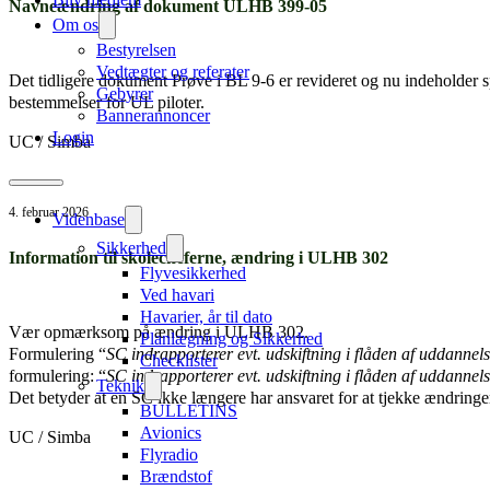
Navneændring af dokument ULHB 399-05
Om os
Bestyrelsen
Vedtægter og referater
Det tidligere dokument Prøve i BL 9-6 er revideret og nu indeholde
Gebyrer
bestemmelser for UL piloter.
Bannerannoncer
Login
UC / Simba
4. februar 2026
Videnbase
Sikkerhed
Information til skolecheferne, ændring i ULHB 302
Flyvesikkerhed
Ved havari
Havarier, år til dato
Vær opmærksom på ændring i ULHB 302.
Planlægning og Sikkerhed
Formulering “
SC indrapporterer evt. udskiftning i flåden af uddannels
Checklister
formulering: “
SC indrapporterer evt. udskiftning i flåden af uddannels
Teknik
Det betyder at en SC ikke længere har ansvaret for at tjekke ændringer 
BULLETINS
Avionics
UC / Simba
Flyradio
Brændstof