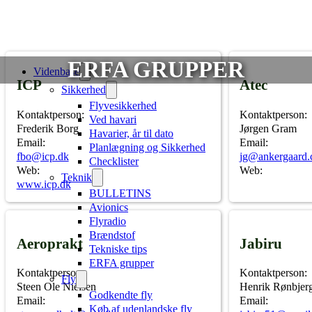
ERFA GRUPPER
Videnbase
ICP
Atec
Sikkerhed
Flyvesikkerhed
Kontaktperson:
Kontaktperson:
Ved havari
Frederik Borg
Jørgen Gram
Havarier, år til dato
Email:
Email:
Planlægning og Sikkerhed
fbo@icp.dk
jg@ankergaard
Checklister
Web:
Web:
Teknik
www.icp.dk
BULLETINS
Avionics
Flyradio
Brændstof
Aeroprakt
Jabiru
Tekniske tips
ERFA grupper
Kontaktperson:
Kontaktperson:
Fly
Steen Ole Nielsen
Henrik Rønbjer
Godkendte fly
Email:
Email:
Køb af udenlandske fly