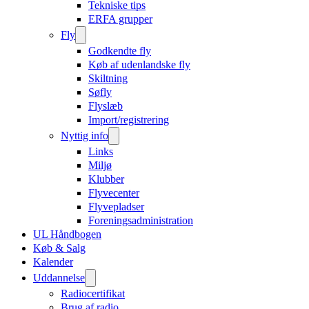
Tekniske tips
ERFA grupper
Fly
Godkendte fly
Køb af udenlandske fly
Skiltning
Søfly
Flyslæb
Import/registrering
Nyttig info
Links
Miljø
Klubber
Flyvecenter
Flyvepladser
Foreningsadministration
UL Håndbogen
Køb & Salg
Kalender
Uddannelse
Radiocertifikat
Brug af radio