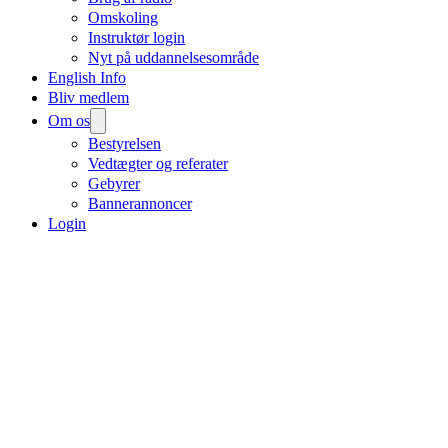
Omskoling
Instruktør login
Nyt på uddannelsesområde
English Info
Bliv medlem
Om os
Bestyrelsen
Vedtægter og referater
Gebyrer
Bannerannoncer
Login