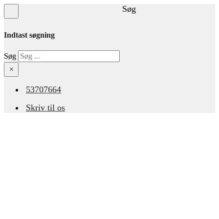
Søg
Indtast søgning
Søg
×
53707664
Skriv til os