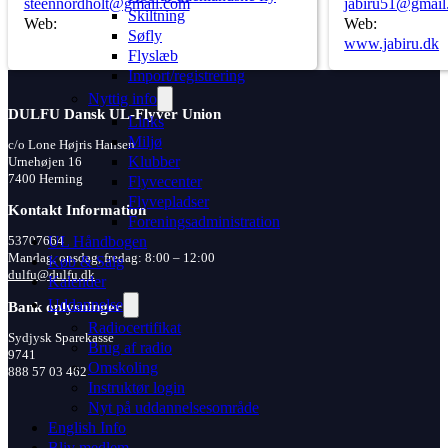
steennordholt@gmail.com
jabiru51@gmail
Skiltning
Web:
Web:
Søfly
www.jabiru.dk
Flyslæb
Import/registrering
Nyttig info
DULFU Dansk UL-Flyver Union
Links
Miljø
c/o Lone Højris Hansen
Klubber
Urnehøjen 16
7400 Herning
Flyvecenter
Flyvepladser
Kontakt Information
Foreningsadministration
UL Håndbogen
53707664
Mandag, onsdag, fredag: 8:00 – 12:00
Køb & Salg
dulfu@dulfu.dk
Kalender
Uddannelse
Bank oplysninger
Radiocertifikat
Sydjysk Sparekasse
Brug af radio
9741
Omskoling
888 57 03 462
Instruktør login
Nyt på uddannelsesområde
English Info
Bliv medlem