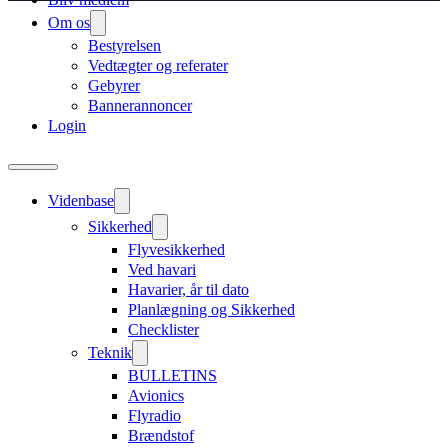
Om os
Bestyrelsen
Vedtægter og referater
Gebyrer
Bannerannoncer
Login
Videnbase
Sikkerhed
Flyvesikkerhed
Ved havari
Havarier, år til dato
Planlægning og Sikkerhed
Checklister
Teknik
BULLETINS
Avionics
Flyradio
Brændstof