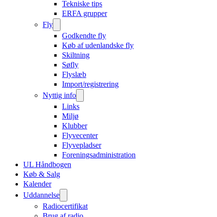
Tekniske tips
ERFA grupper
Fly
Godkendte fly
Køb af udenlandske fly
Skiltning
Søfly
Flyslæb
Import/registrering
Nyttig info
Links
Miljø
Klubber
Flyvecenter
Flyvepladser
Foreningsadministration
UL Håndbogen
Køb & Salg
Kalender
Uddannelse
Radiocertifikat
Brug af radio