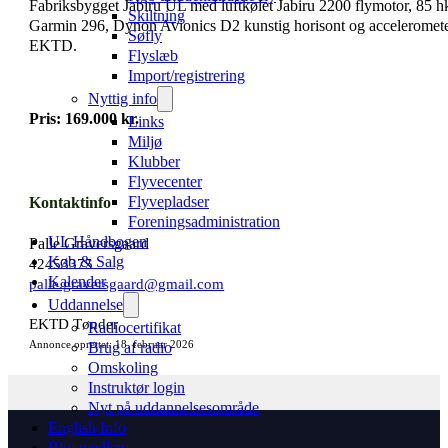
Fabriksbygget Jabiru UL med luftkølet Jabiru 2200 flymotor, 85 
Skiltning
Garmin 296, Dynon Avionics D2 kunstig horisont og accelerometer, 
Søfly
EKTD.
Flyslæb
Import/registrering
Nyttig info
Pris: 169.000 kr.
Links
Miljø
Klubber
Flyvecenter
Kontaktinfo
Flyvepladser
Foreningsadministration
UL Håndbogen
Palle Graversgaard
Køb & Salg
42453375
Kalender
palle.graversgaard@gmail.com
Uddannelse
EKTD Tønder
Radiocertifikat
Annonce oprettet: 18. februar 2026
Brug af radio
Omskoling
Instruktør login
Nyt på uddannelsesområde
English Info
Bliv medlem