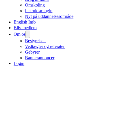
Omskoling
Instruktør login
Nyt på uddannelsesområde
English Info
Bliv medlem
Om os
Bestyrelsen
Vedtægter og referater
Gebyrer
Bannerannoncer
Login