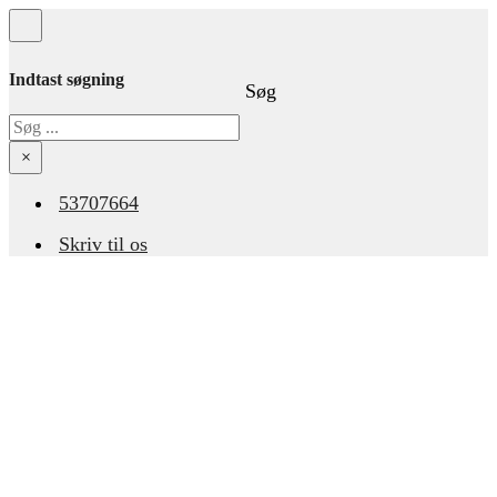
Indtast søgning
Søg
Søg
×
53707664
Skriv til os