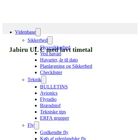
Videnbase
Sikkerhed
Flyvesikkerhed
Jabiru UL C med lavt timetal
Ved havari
Havarier, år til dato
Planlægning og Sikkerhed
Checklister
Teknik
BULLETINS
Avionics
Flyradio
Brændstof
Tekniske tips
ERFA grupper
Fly
Godkendte fly
Køb af udenlandske fly