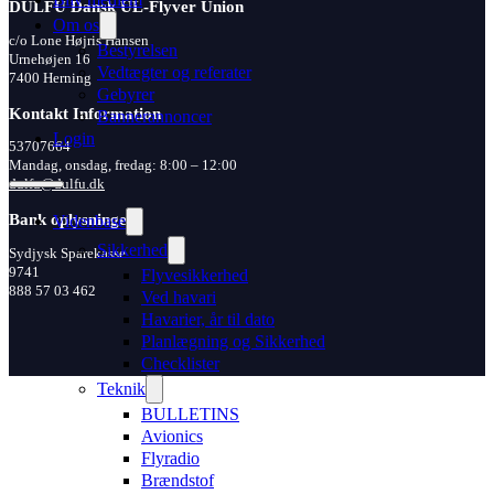
DULFU Dansk UL-Flyver Union
Om os
c/o Lone Højris Hansen
Bestyrelsen
Urnehøjen 16
Vedtægter og referater
7400 Herning
Gebyrer
Kontakt Information
Bannerannoncer
Login
53707664
Mandag, onsdag, fredag: 8:00 – 12:00
dulfu@dulfu.dk
Bank oplysninger
Videnbase
Sikkerhed
Sydjysk Sparekasse
9741
Flyvesikkerhed
888 57 03 462
Ved havari
Havarier, år til dato
Planlægning og Sikkerhed
Checklister
Teknik
BULLETINS
Avionics
Flyradio
Brændstof