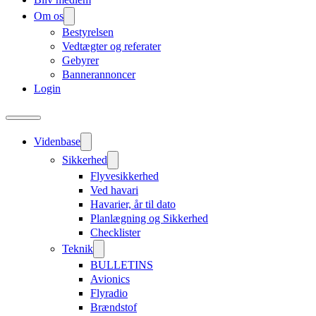
Om os
Bestyrelsen
Vedtægter og referater
Gebyrer
Bannerannoncer
Login
Videnbase
Sikkerhed
Flyvesikkerhed
Ved havari
Havarier, år til dato
Planlægning og Sikkerhed
Checklister
Teknik
BULLETINS
Avionics
Flyradio
Brændstof