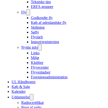
Tekniske tips
ERFA grupper
Fly
Godkendte fly
Køb af udenlandske fly
Skiltning
Søfly
Flyslæb
Import/registrering
Nyttig info
Links
Miljø
Klubber
Flyvecenter
Flyvepladser
Foreningsadministration
UL Håndbogen
Køb & Salg
Kalender
Uddannelse
Radiocertifikat
Brug af radio