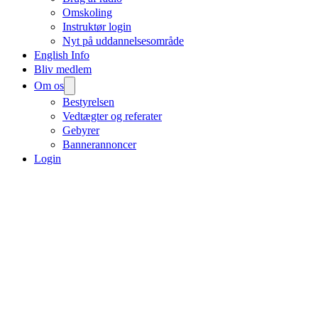
Omskoling
Instruktør login
Nyt på uddannelsesområde
English Info
Bliv medlem
Om os
Bestyrelsen
Vedtægter og referater
Gebyrer
Bannerannoncer
Login