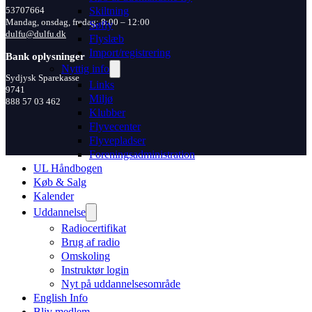
Skiltning
53707664
Mandag, onsdag, fredag: 8:00 – 12:00
Søfly
dulfu@dulfu.dk
Flyslæb
Import/registrering
Bank oplysninger
Nyttig info
Sydjysk Sparekasse
Links
9741
Miljø
888 57 03 462
Klubber
Flyvecenter
Flyvepladser
Foreningsadministration
UL Håndbogen
Køb & Salg
Kalender
Uddannelse
Radiocertifikat
Brug af radio
Omskoling
Instruktør login
Nyt på uddannelsesområde
English Info
Bliv medlem