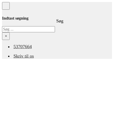
Indtast søgning
Søg
Søg
×
53707664
Skriv til os