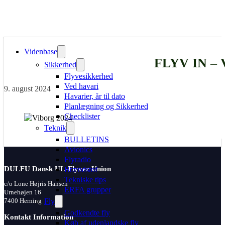
Videnbase
FLYV IN –
Sikkerhed
Flyvesikkerhed
Ved havari
9. august 2024
Havarier, år til dato
Planlægning og Sikkerhed
Checklister
Teknik
BULLETINS
Avionics
Flyradio
DULFU Dansk UL-Flyver Union
Brændstof
Tekniske tips
c/o Lone Højris Hansen
ERFA grupper
Urnehøjen 16
Fly
7400 Herning
Godkendte fly
Kontakt Information
Køb af udenlandske fly