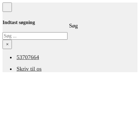
Indtast søgning
Søg
Søg
×
53707664
Skriv til os