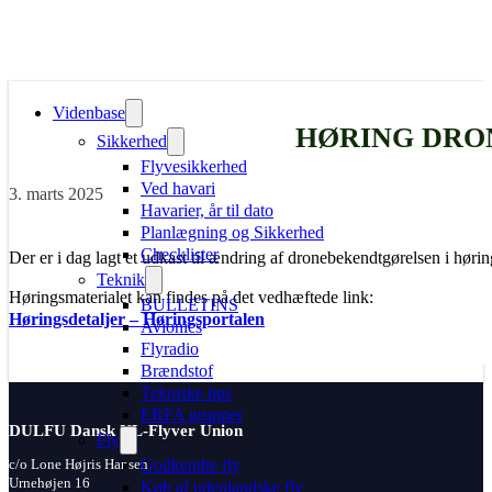
Videnbase
HØRING DRO
Sikkerhed
Flyvesikkerhed
Ved havari
3. marts 2025
Havarier, år til dato
Planlægning og Sikkerhed
Checklister
Der er i dag lagt et udkast til ændring af dronebekendtgørelsen i høri
Teknik
Høringsmaterialet kan findes på det vedhæftede link:
BULLETINS
Høringsdetaljer – Høringsportalen
Avionics
Flyradio
Brændstof
Tekniske tips
ERFA grupper
DULFU Dansk UL-Flyver Union
Fly
Godkendte fly
c/o Lone Højris Hansen
Urnehøjen 16
Køb af udenlandske fly