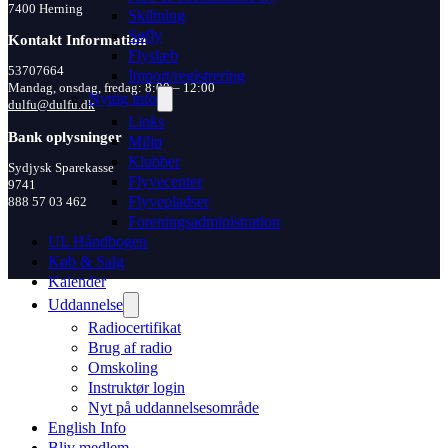
7400 Herning
Skiltning
Søfly
Kontakt Information
Flyslæb
53707664
Import/registrering
Mandag, onsdag, fredag: 8:00 – 12:00
Nyttig info
dulfu@dulfu.dk
Links
Bank oplysninger
Miljø
Klubber
Sydjysk Sparekasse
Flyvecenter
9741
Flyvepladser
888 57 03 462
Foreningsadministration
UL Håndbogen
Køb & Salg
Kalender
Uddannelse
Radiocertifikat
Brug af radio
Omskoling
Instruktør login
Nyt på uddannelsesområde
English Info
Bliv medlem