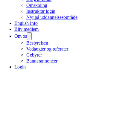
Omskoling
Instruktør login
Nyt på uddannelsesområde
English Info
Bliv medlem
Om os
Bestyrelsen
Vedtægter og referater
Gebyrer
Bannerannoncer
Login