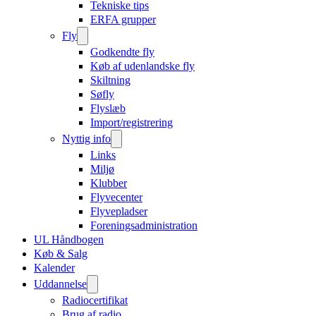
Tekniske tips
ERFA grupper
Fly
Godkendte fly
Køb af udenlandske fly
Skiltning
Søfly
Flyslæb
Import/registrering
Nyttig info
Links
Miljø
Klubber
Flyvecenter
Flyvepladser
Foreningsadministration
UL Håndbogen
Køb & Salg
Kalender
Uddannelse
Radiocertifikat
Brug af radio