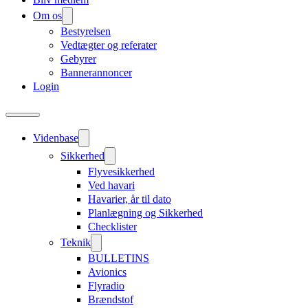
Om os
Bestyrelsen
Vedtægter og referater
Gebyrer
Bannerannoncer
Login
Videnbase
Sikkerhed
Flyvesikkerhed
Ved havari
Havarier, år til dato
Planlægning og Sikkerhed
Checklister
Teknik
BULLETINS
Avionics
Flyradio
Brændstof