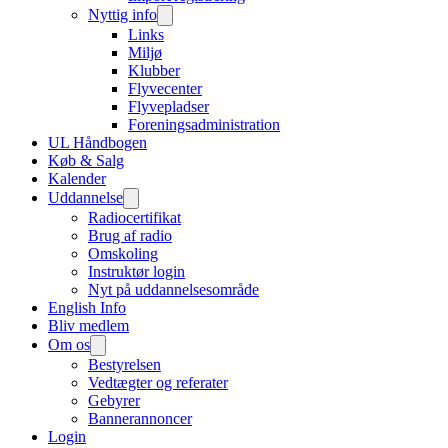
Nyttig info
Links
Miljø
Klubber
Flyvecenter
Flyvepladser
Foreningsadministration
UL Håndbogen
Køb & Salg
Kalender
Uddannelse
Radiocertifikat
Brug af radio
Omskoling
Instruktør login
Nyt på uddannelsesområde
English Info
Bliv medlem
Om os
Bestyrelsen
Vedtægter og referater
Gebyrer
Bannerannoncer
Login