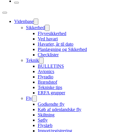
Videnbase
Sikkerhed
Flyvesikkerhed
Ved havari
Havarier, år til dato
Planlægning og Sikkerhed
Checklister
Teknik
BULLETINS
Avionics
Flyradio
Brændstof
Tekniske tips
ERFA grupper
Fly
Godkendte fly
Køb af udenlandske fly
Skiltning
Søfly
Flyslæb
Import/registrering