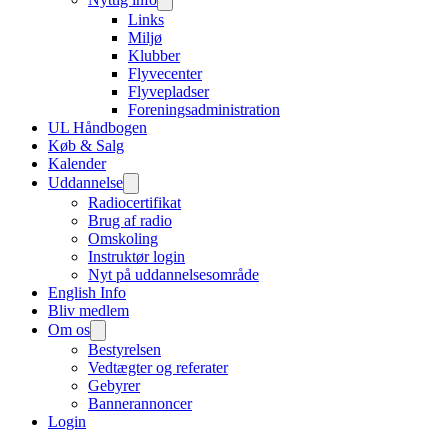
Links
Miljø
Klubber
Flyvecenter
Flyvepladser
Foreningsadministration
UL Håndbogen
Køb & Salg
Kalender
Uddannelse
Radiocertifikat
Brug af radio
Omskoling
Instruktør login
Nyt på uddannelsesområde
English Info
Bliv medlem
Om os
Bestyrelsen
Vedtægter og referater
Gebyrer
Bannerannoncer
Login