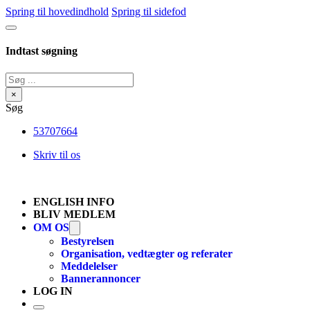
Spring til hovedindhold
Spring til sidefod
Indtast søgning
Søg
×
Søg
53707664
Skriv til os
ENGLISH INFO
BLIV MEDLEM
OM OS
Bestyrelsen
Organisation, vedtægter og referater
Meddelelser
Bannerannoncer
LOG IN