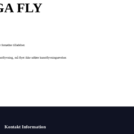
GA FLY
fornødne tilladelser.
nstflyvning, må flyet ikke udføre kunstflyvningsøvelser.
Kontakt Information