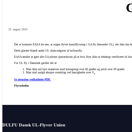
23. august 2024
Det er kommet EASA for øre, at nogen flyver kunstflyvning i GA fly (herunder UL), der ikke har de 
Dette glæder blandt andet UL skala-udgaver af militærfly.
EASA ønsker at gøre alle GA piloter opmærksom på at hvis flyet ikke er behørigt certificeret til ku
For UL fly i Danmark gælder det at:
Man ikke må lave manøvrer med krængning over 60 grader og pitch over 30 grader.
Man skal undgå abrupte rorudslag ved hastigheder over V
a
Se desuden vedhæftede PDF.
Flyvechefen
DULFU Dansk UL-Flyver Union