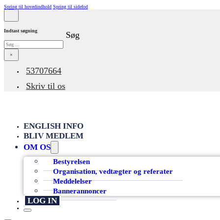
Spring til hovedindhold
Spring til sidefod
Indtast søgning
Søg
Søg
×
53707664
Skriv til os
ENGLISH INFO
BLIV MEDLEM
OM OS
Bestyrelsen
Organisation, vedtægter og referater
Meddelelser
Bannerannoncer
LOG IN