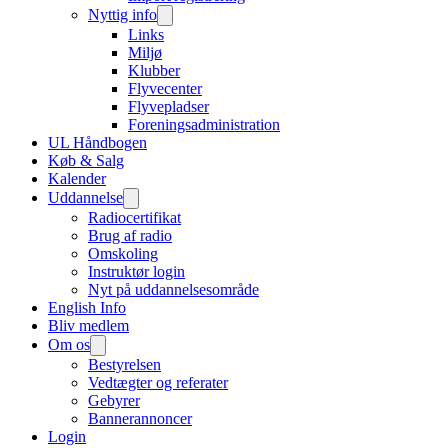
Nyttig info
Links
Miljø
Klubber
Flyvecenter
Flyvepladser
Foreningsadministration
UL Håndbogen
Køb & Salg
Kalender
Uddannelse
Radiocertifikat
Brug af radio
Omskoling
Instruktør login
Nyt på uddannelsesområde
English Info
Bliv medlem
Om os
Bestyrelsen
Vedtægter og referater
Gebyrer
Bannerannoncer
Login