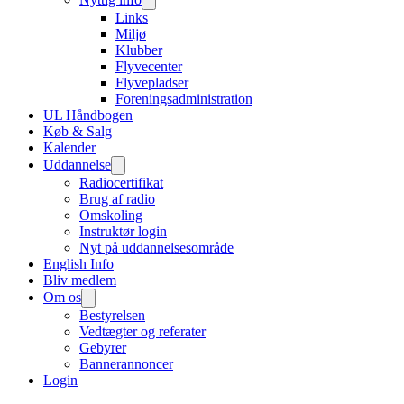
Links
Miljø
Klubber
Flyvecenter
Flyvepladser
Foreningsadministration
UL Håndbogen
Køb & Salg
Kalender
Uddannelse
Radiocertifikat
Brug af radio
Omskoling
Instruktør login
Nyt på uddannelsesområde
English Info
Bliv medlem
Om os
Bestyrelsen
Vedtægter og referater
Gebyrer
Bannerannoncer
Login