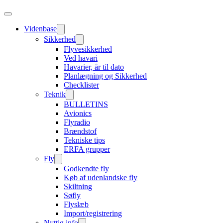
Videnbase
Sikkerhed
Flyvesikkerhed
Ved havari
Havarier, år til dato
Planlægning og Sikkerhed
Checklister
Teknik
BULLETINS
Avionics
Flyradio
Brændstof
Tekniske tips
ERFA grupper
Fly
Godkendte fly
Køb af udenlandske fly
Skiltning
Søfly
Flyslæb
Import/registrering
Nyttig info