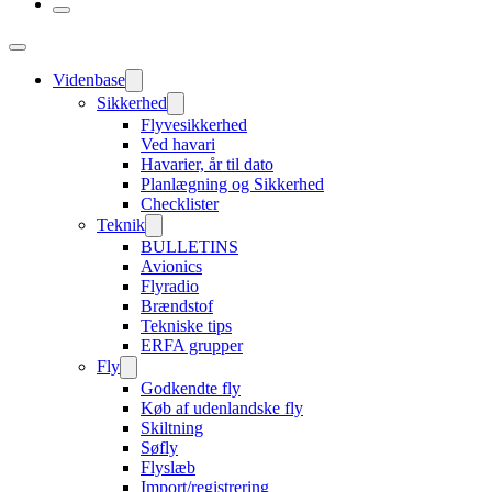
Videnbase
Sikkerhed
Flyvesikkerhed
Ved havari
Havarier, år til dato
Planlægning og Sikkerhed
Checklister
Teknik
BULLETINS
Avionics
Flyradio
Brændstof
Tekniske tips
ERFA grupper
Fly
Godkendte fly
Køb af udenlandske fly
Skiltning
Søfly
Flyslæb
Import/registrering