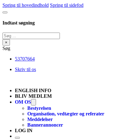
Spring til hovedindhold
Spring til sidefod
Indtast søgning
Søg
×
Søg
53707664
Skriv til os
ENGLISH INFO
BLIV MEDLEM
OM OS
Bestyrelsen
Organisation, vedtægter og referater
Meddelelser
Bannerannoncer
LOG IN