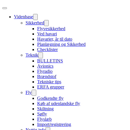
Videnbase
Sikkerhed
Flyvesikkerhed
Ved havari
Havarier, år til dato
Planlægning og Sikkerhed
Checklister
Teknik
BULLETINS
Avionics
Flyradio
Brændstof
Tekniske tips
ERFA grupper
Fly
Godkendte fly
Køb af udenlandske fly
Skiltning
Søfly
Flyslæb
Import/registrering
Nyttig info