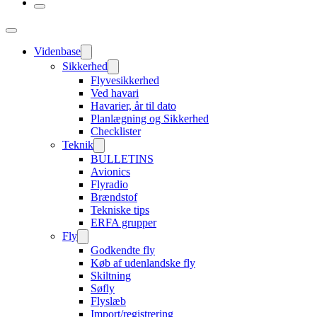
Videnbase
Sikkerhed
Flyvesikkerhed
Ved havari
Havarier, år til dato
Planlægning og Sikkerhed
Checklister
Teknik
BULLETINS
Avionics
Flyradio
Brændstof
Tekniske tips
ERFA grupper
Fly
Godkendte fly
Køb af udenlandske fly
Skiltning
Søfly
Flyslæb
Import/registrering