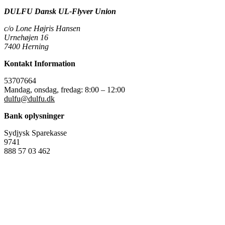
DULFU Dansk UL-Flyver Union
c/o Lone Højris Hansen
Urnehøjen 16
7400 Herning
Kontakt Information
53707664
Mandag, onsdag, fredag: 8:00 – 12:00
dulfu@dulfu.dk
Bank oplysninger
Sydjysk Sparekasse
9741
888 57 03 462
Copyright 2026 © Alle rettigheder reserveret.