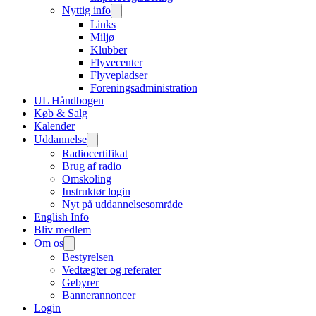
Nyttig info
Links
Miljø
Klubber
Flyvecenter
Flyvepladser
Foreningsadministration
UL Håndbogen
Køb & Salg
Kalender
Uddannelse
Radiocertifikat
Brug af radio
Omskoling
Instruktør login
Nyt på uddannelsesområde
English Info
Bliv medlem
Om os
Bestyrelsen
Vedtægter og referater
Gebyrer
Bannerannoncer
Login