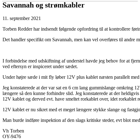
Savannah og strømkabler
11. september 2021
Torben Redder har indsendt følgende opfordring til at kontrollere føri
Det handler specifikt om Savannah, men kan vel overføres til andre m
I forbindelse med udskiftning af understel havde jeg behov for at fjern
ved eftersyn er inspiceret under sædet.
Under højre sæde i mit fly løber 12V plus kablet næsten parallelt med 
Jeg konstaterede at der var sat en 6 cm lang gummislange omkring 12V
længere så den kunne forhindre slid. Jeg konstaterede at der heldigvi
12V kablet og derved evt. have smeltet rorkablet over, idet rorkablet re
12V kablet er nu sikret med et meget længere stykke slange og fastgjort
Man burde indføre inspektion af den slags kritiske steder, evt blot me
Vh Torben
OY-9476