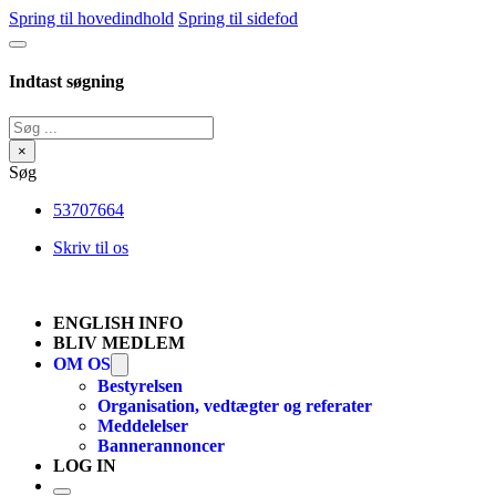
Spring til hovedindhold
Spring til sidefod
Indtast søgning
Søg
×
Søg
53707664
Skriv til os
ENGLISH INFO
BLIV MEDLEM
OM OS
Bestyrelsen
Organisation, vedtægter og referater
Meddelelser
Bannerannoncer
LOG IN