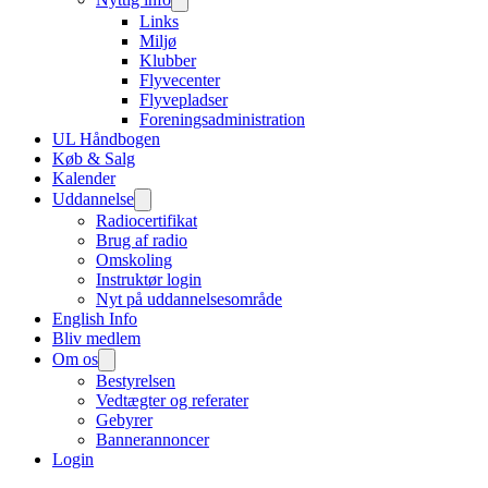
Links
Miljø
Klubber
Flyvecenter
Flyvepladser
Foreningsadministration
UL Håndbogen
Køb & Salg
Kalender
Uddannelse
Radiocertifikat
Brug af radio
Omskoling
Instruktør login
Nyt på uddannelsesområde
English Info
Bliv medlem
Om os
Bestyrelsen
Vedtægter og referater
Gebyrer
Bannerannoncer
Login