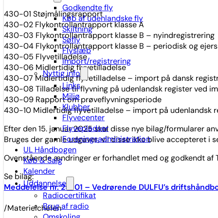
Godkendte fly
430-01 Støjmålingsrapport
Køb af udenlandske fly
430-02 Flykontrollantrapport klasse A
Skiltning
430-03 Flykontrollantrapport klasse B – nyindregistrering
Søfly
430-04 Flykontrollantrapport klasse B – periodisk og ejers
Flyslæb
430-05 Flyvetilladelse
Import/registrering
430-06 Midlertidig flyvetilladelse
Nyttig info
430-07 Midlertidig flyvetilladelse – import på dansk regist
Links
430-08 Tilladelse til flyvning på udenlandsk register ved i
Miljø
430-09 Rapport om prøveflyvningsperiode
Klubber
430-10 Midlertidig flyvetilladelse – import på udenlandsk r
Flyvecenter
Flyvepladser
Efter den 15. januar 2025 skal disse nye bilag/formularer an
Foreningsadministration
Bruges der gamle udgaver, vil disse ikke blive accepteret i s
UL Håndbogen
Ovenstående ændringer er forhandlet med og godkendt af TS
Køb & Salg
Kalender
Se bilag:
Uddannelse
Meddelelse nr. 25-01 – Vedrørende DULFU’s driftshåndb
Radiocertifikat
Brug af radio
/Materielchefen
Omskoling