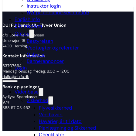
Instruktør login
Nyt på uddannelsesområde
English Info
DULFU Dansk UL-Flyver Union
Bliv medlem
Om os
c/o Lone Højris Hansen
Urnehøjen 16
Bestyrelsen
7400 Herning
Vedtægter og referater
Gebyrer
Kontakt Information
Bannerannoncer
53707664
Login
Mandag, onsdag, fredag: 8:00 – 12:00
dulfu@dulfu.dk
Bank oplysninger
Videnbase
Sydjysk Sparekasse
Sikkerhed
9741
Flyvesikkerhed
888 57 03 462
Ved havari
Havarier, år til dato
Planlægning og Sikkerhed
Checklister