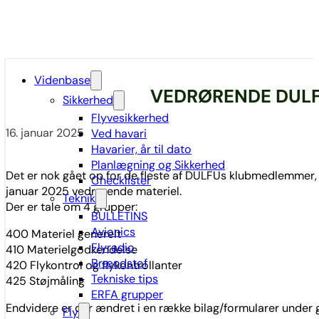
Videnbase
VEDRØRENDE DULF
Sikkerhed
Flyvesikkerhed
16. januar 2025
Ved havari
Havarier, år til dato
Planlægning og Sikkerhed
Det er nok gået op for de fleste af DULFUs klubmedlemmer, a
Checklister
januar 2025 vedrørende materiel.
Teknik
Der er tale om 4 grupper:
BULLETINS
Avionics
400 Materiel generelt
Flyradio
410 Materielgodkendelse
Brændstof
420 Flykontrol og flykontrollanter
Tekniske tips
425 Støjmåling
ERFA grupper
Endvidere er der ændret i en række bilag/formularer under
Fly