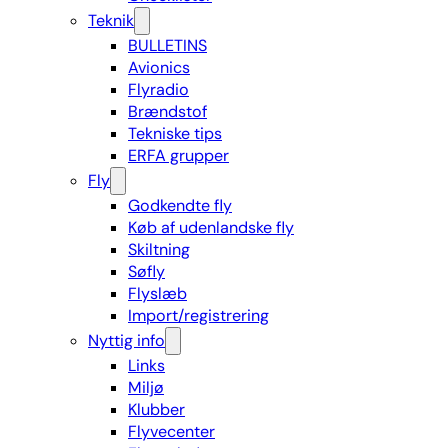
Teknik
BULLETINS
Avionics
Flyradio
Brændstof
Tekniske tips
ERFA grupper
Fly
Godkendte fly
Køb af udenlandske fly
Skiltning
Søfly
Flyslæb
Import/registrering
Nyttig info
Links
Miljø
Klubber
Flyvecenter