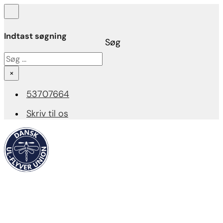
Indtast søgning
Søg
Søg
×
53707664
Skriv til os